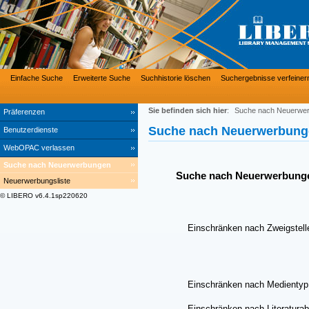
Einfache Suche
Erweiterte Suche
Suchhistorie löschen
Suchergebnisse verfeiner
Sie befinden sich hier
:
Suche nach Neuerwe
Präferenzen
Suche nach Neuerwerbung
Benutzerdienste
WebOPAC verlassen
Suche nach Neuerwerbungen
Suche nach Neuerwerbung
Neuerwerbungsliste
© LIBERO v6.4.1sp220620
Einschränken nach Zweigstell
Einschränken nach Medientyp
Einschränken nach Literaturab