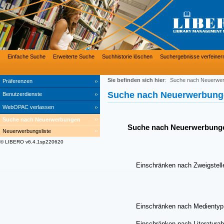
Einfache Suche
Erweiterte Suche
Suchhistorie löschen
Suchergebnisse verfeiner
Sie befinden sich hier
:
Suche nach Neuerwe
Präferenzen
Suche nach Neuerwerbung
Benutzerdienste
WebOPAC verlassen
Suche nach Neuerwerbungen
Suche nach Neuerwerbung
Neuerwerbungsliste
© LIBERO v6.4.1sp220620
Einschränken nach Zweigstell
Einschränken nach Medientyp
Einschränken nach Literaturab