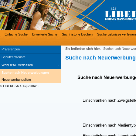
Einfache Suche
Erweiterte Suche
Suchhistorie löschen
Suchergebnisse verfeiner
Sie befinden sich hier
:
Suche nach Neuerwe
Präferenzen
Suche nach Neuerwerbung
Benutzerdienste
WebOPAC verlassen
Suche nach Neuerwerbungen
Suche nach Neuerwerbung
Neuerwerbungsliste
© LIBERO v6.4.1sp220620
Einschränken nach Zweigstell
Einschränken nach Medientyp
Einschränken nach Literaturab