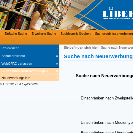
Einfache Suche
Erweiterte Suche
Suchhistorie löschen
Suchergebnisse verfeiner
Sie befinden sich hier
:
Suche nach Neuerwe
Präferenzen
Suche nach Neuerwerbung
Benutzerdienste
WebOPAC verlassen
Suche nach Neuerwerbungen
Suche nach Neuerwerbung
Neuerwerbungsliste
© LIBERO v6.4.1sp220620
Einschränken nach Zweigstell
Einschränken nach Medientyp
Einschränken nach Literaturab