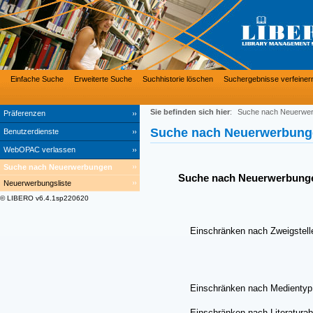
Einfache Suche
Erweiterte Suche
Suchhistorie löschen
Suchergebnisse verfeiner
Sie befinden sich hier
:
Suche nach Neuerwe
Präferenzen
Suche nach Neuerwerbung
Benutzerdienste
WebOPAC verlassen
Suche nach Neuerwerbungen
Suche nach Neuerwerbung
Neuerwerbungsliste
© LIBERO v6.4.1sp220620
Einschränken nach Zweigstell
Einschränken nach Medientyp
Einschränken nach Literaturab