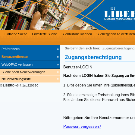
Einfache Suche
Erweiterte Suche
Suchhistorie löschen
Suchergebnisse verfeiner
Sie befinden sich hier
:
Zugangsberechtigung
Präferenzen
Zugangsberechtigung
Benutzerdienste
WebOPAC verlassen
Benutzer-LOGIN
Suche nach Neuerwerbungen
Nach dem LOGIN haben Sie Zugang zu Ihre
Neuerwerbungsliste
1. Bitte geben Sie unten Ihre (Bibliotheks)
© LIBERO v6.4.1sp220620
2. Für die erstmalige Freischaltung Ihres 
Bitte ändern Sie dieses Kennwort aus Siche
Bitte geben Sie Ihre Benutzernummer und
Passwort vergessen?