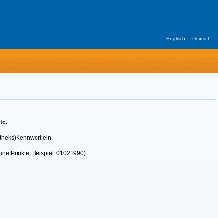
Englisch
Deutsch
tc.
otheks)Kennwort ein.
hne Punkte, Beispiel: 01021990).