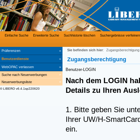
Einfache Suche
Erweiterte Suche
Suchhistorie löschen
Suchergebnisse verfeiner
Sie befinden sich hier
:
Zugangsberechtigung
Präferenzen
Zugangsberechtigung
Benutzerdienste
WebOPAC verlassen
Benutzer-LOGIN
Suche nach Neuerwerbungen
Nach dem LOGIN hab
Neuerwerbungsliste
Details zu Ihren Au
© LIBERO v6.4.1sp220620
1. Bitte geben Sie unt
Ihrer UW/H-SmartCard 
ein.