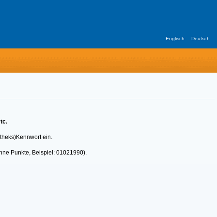
Englisch
Deutsch
tc.
otheks)Kennwort ein.
hne Punkte, Beispiel: 01021990).