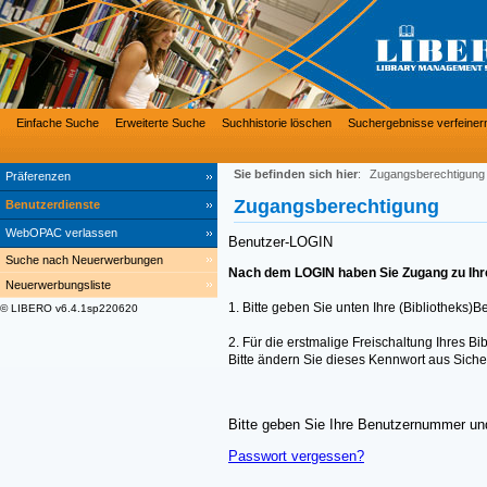
Einfache Suche
Erweiterte Suche
Suchhistorie löschen
Suchergebnisse verfeiner
Sie befinden sich hier
:
Zugangsberechtigung
Präferenzen
Zugangsberechtigung
Benutzerdienste
WebOPAC verlassen
Benutzer-LOGIN
Suche nach Neuerwerbungen
Nach dem LOGIN haben Sie Zugang zu Ihre
Neuerwerbungsliste
1. Bitte geben Sie unten Ihre (Bibliotheks)
© LIBERO v6.4.1sp220620
2. Für die erstmalige Freischaltung Ihres 
Bitte ändern Sie dieses Kennwort aus Siche
Bitte geben Sie Ihre Benutzernummer und
Passwort vergessen?