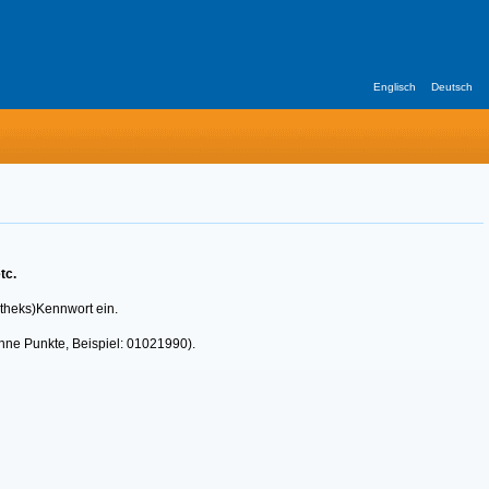
Englisch
Deutsch
tc.
otheks)Kennwort ein.
hne Punkte, Beispiel: 01021990).