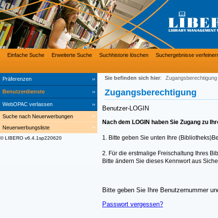
Einfache Suche
Erweiterte Suche
Suchhistorie löschen
Suchergebnisse verfeiner
Sie befinden sich hier
:
Zugangsberechtigung
Präferenzen
Zugangsberechtigung
Benutzerdienste
WebOPAC verlassen
Benutzer-LOGIN
Suche nach Neuerwerbungen
Nach dem LOGIN haben Sie Zugang zu Ihre
Neuerwerbungsliste
1. Bitte geben Sie unten Ihre (Bibliotheks)
© LIBERO v6.4.1sp220620
2. Für die erstmalige Freischaltung Ihres 
Bitte ändern Sie dieses Kennwort aus Siche
Bitte geben Sie Ihre Benutzernummer und
Passwort vergessen?