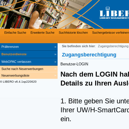
Einfache Suche
Erweiterte Suche
Suchhistorie löschen
Suchergebnisse verfeiner
Sie befinden sich hier
:
Zugangsberechtigung
Präferenzen
Zugangsberechtigung
Benutzerdienste
WebOPAC verlassen
Benutzer-LOGIN
Suche nach Neuerwerbungen
Nach dem LOGIN hab
Neuerwerbungsliste
Details zu Ihren Au
© LIBERO v6.4.1sp220620
1. Bitte geben Sie unt
Ihrer UW/H-SmartCard 
ein.