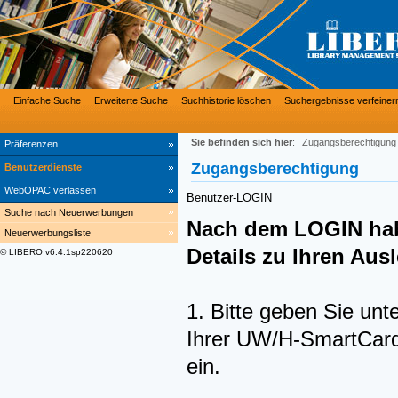
Einfache Suche
Erweiterte Suche
Suchhistorie löschen
Suchergebnisse verfeiner
Sie befinden sich hier
:
Zugangsberechtigung
Präferenzen
Zugangsberechtigung
Benutzerdienste
WebOPAC verlassen
Benutzer-LOGIN
Suche nach Neuerwerbungen
Nach dem LOGIN hab
Neuerwerbungsliste
Details zu Ihren Au
© LIBERO v6.4.1sp220620
1. Bitte geben Sie unt
Ihrer UW/H-SmartCard 
ein.