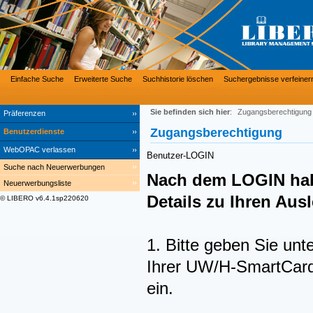
Einfache Suche
Erweiterte Suche
Suchhistorie löschen
Suchergebnisse verfeiner
Sie befinden sich hier
:
Zugangsberechtigung
Präferenzen
Zugangsberechtigung
Benutzerdienste
WebOPAC verlassen
Benutzer-LOGIN
Suche nach Neuerwerbungen
Nach dem LOGIN hab
Neuerwerbungsliste
Details zu Ihren Au
© LIBERO v6.4.1sp220620
1. Bitte geben Sie unt
Ihrer UW/H-SmartCard 
ein.