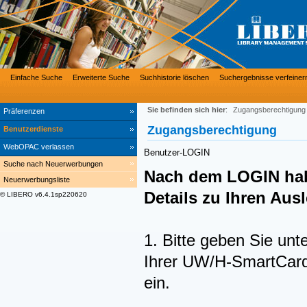
Einfache Suche
Erweiterte Suche
Suchhistorie löschen
Suchergebnisse verfeiner
Sie befinden sich hier
:
Zugangsberechtigung
Präferenzen
Zugangsberechtigung
Benutzerdienste
WebOPAC verlassen
Benutzer-LOGIN
Suche nach Neuerwerbungen
Nach dem LOGIN hab
Neuerwerbungsliste
Details zu Ihren Au
© LIBERO v6.4.1sp220620
1. Bitte geben Sie unt
Ihrer UW/H-SmartCard 
ein.