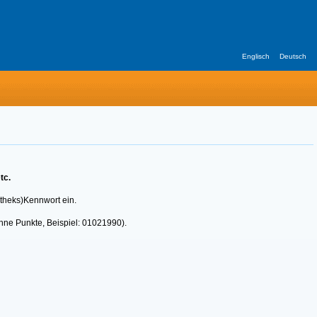
Englisch
Deutsch
tc.
otheks)Kennwort ein.
hne Punkte, Beispiel: 01021990).