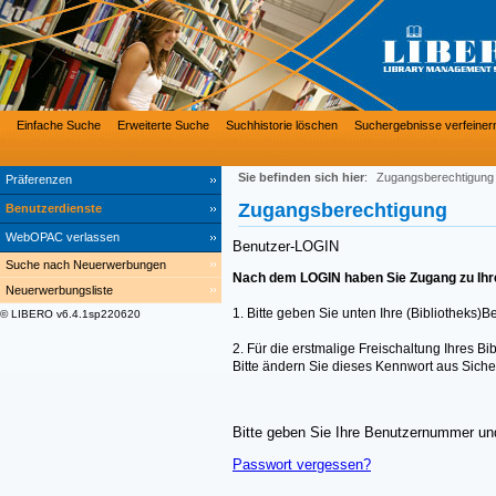
Einfache Suche
Erweiterte Suche
Suchhistorie löschen
Suchergebnisse verfeiner
Sie befinden sich hier
:
Zugangsberechtigung
Präferenzen
Zugangsberechtigung
Benutzerdienste
WebOPAC verlassen
Benutzer-LOGIN
Suche nach Neuerwerbungen
Nach dem LOGIN haben Sie Zugang zu Ihre
Neuerwerbungsliste
1. Bitte geben Sie unten Ihre (Bibliotheks)
© LIBERO v6.4.1sp220620
2. Für die erstmalige Freischaltung Ihres 
Bitte ändern Sie dieses Kennwort aus Siche
Bitte geben Sie Ihre Benutzernummer und
Passwort vergessen?