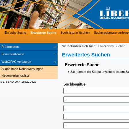
Einfache Suche
Erweiterte Suche
Suchhistorie löschen
Suchergebnisse verfeine
Sie befinden sich hier
:
Erweitertes Suchen
Präferenzen
Erweitertes Suchen
Benutzerdienste
WebOPAC verlassen
Erweiterte Suche
Suche nach Neuerwerbungen
Sie können die Suche erweitern, indem Si
Neuerwerbungsliste
© LIBERO v6.4.1sp220620
Suchbegriff/e