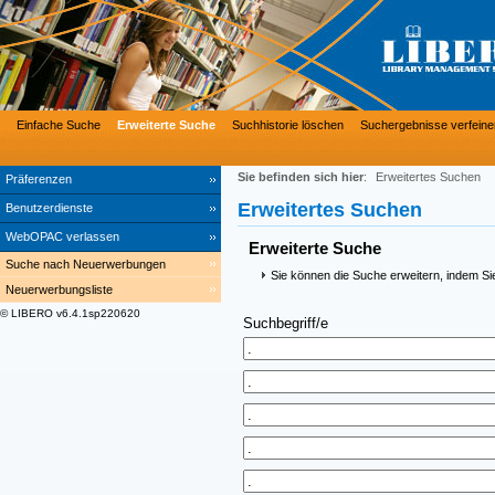
Einfache Suche
Erweiterte Suche
Suchhistorie löschen
Suchergebnisse verfeine
Sie befinden sich hier
:
Erweitertes Suchen
Präferenzen
Erweitertes Suchen
Benutzerdienste
WebOPAC verlassen
Erweiterte Suche
Suche nach Neuerwerbungen
Sie können die Suche erweitern, indem Si
Neuerwerbungsliste
© LIBERO v6.4.1sp220620
Suchbegriff/e