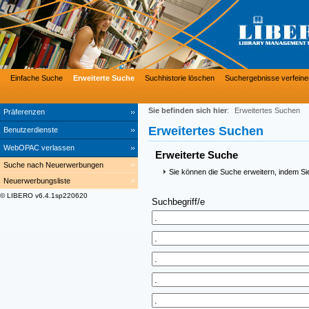
Einfache Suche
Erweiterte Suche
Suchhistorie löschen
Suchergebnisse verfeine
Sie befinden sich hier
:
Erweitertes Suchen
Präferenzen
Erweitertes Suchen
Benutzerdienste
WebOPAC verlassen
Erweiterte Suche
Suche nach Neuerwerbungen
Sie können die Suche erweitern, indem Si
Neuerwerbungsliste
© LIBERO v6.4.1sp220620
Suchbegriff/e