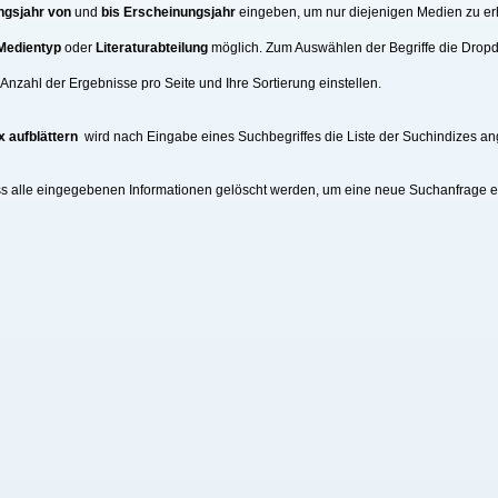
ngsjahr von
und
bis Erscheinungsjahr
eingeben, um nur diejenigen Medien zu erh
Medientyp
oder
Literaturabteilung
möglich. Zum Auswählen der Begriffe die Drop
nzahl der Ergebnisse pro Seite und Ihre Sortierung einstellen.
x aufblättern
wird nach Eingabe eines Suchbegriffes die Liste der Suchindizes an
ss alle eingegebenen Informationen gelöscht werden, um eine neue Suchanfrage 