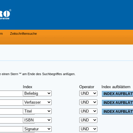
rn
Zeitschriftensuche
e einen Stern '*' am Ende des Suchbegriffes anfügen.
Index
Operator
Index aufblättern