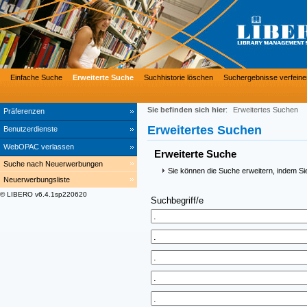
Einfache Suche
Erweiterte Suche
Suchhistorie löschen
Suchergebnisse verfeine
Sie befinden sich hier
:
Erweitertes Suchen
Präferenzen
Erweitertes Suchen
Benutzerdienste
WebOPAC verlassen
Erweiterte Suche
Suche nach Neuerwerbungen
Sie können die Suche erweitern, indem Si
Neuerwerbungsliste
© LIBERO v6.4.1sp220620
Suchbegriff/e