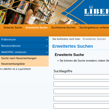
Einfache Suche
Erweiterte Suche
Suchhistorie löschen
Suchergebnisse verfeine
Sie befinden sich hier
:
Erweitertes Suchen
Präferenzen
Erweitertes Suchen
Benutzerdienste
WebOPAC verlassen
Erweiterte Suche
Suche nach Neuerwerbungen
Sie können die Suche erweitern, indem Si
Neuerwerbungsliste
© LIBERO v6.4.1sp220620
Suchbegriff/e