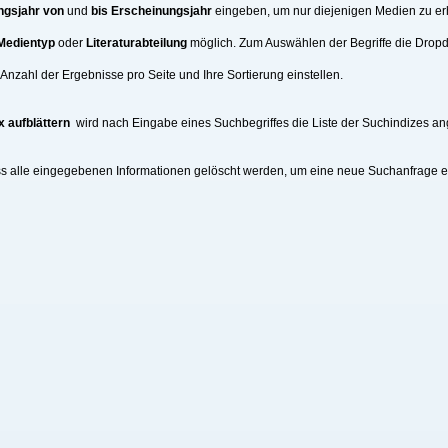
ngsjahr von
und
bis Erscheinungsjahr
eingeben, um nur diejenigen Medien zu erh
Medientyp
oder
Literaturabteilung
möglich. Zum Auswählen der Begriffe die Drop
nzahl der Ergebnisse pro Seite und Ihre Sortierung einstellen.
x aufblättern
wird nach Eingabe eines Suchbegriffes die Liste der Suchindizes an
ss alle eingegebenen Informationen gelöscht werden, um eine neue Suchanfrage 