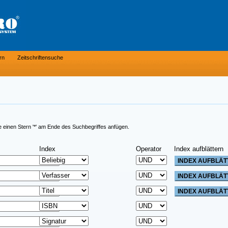
rn
Zeitschriftensuche
e einen Stern '*' am Ende des Suchbegriffes anfügen.
Index
Operator
Index aufblättern