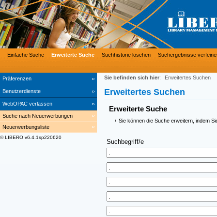
Einfache Suche
Erweiterte Suche
Suchhistorie löschen
Suchergebnisse verfeine
Sie befinden sich hier
:
Erweitertes Suchen
Präferenzen
Erweitertes Suchen
Benutzerdienste
WebOPAC verlassen
Erweiterte Suche
Suche nach Neuerwerbungen
Sie können die Suche erweitern, indem Si
Neuerwerbungsliste
© LIBERO v6.4.1sp220620
Suchbegriff/e