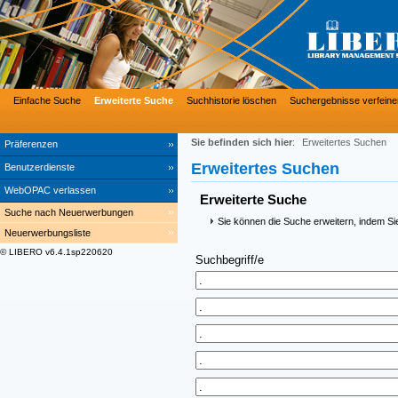
Einfache Suche
Erweiterte Suche
Suchhistorie löschen
Suchergebnisse verfeine
Sie befinden sich hier
:
Erweitertes Suchen
Präferenzen
Erweitertes Suchen
Benutzerdienste
WebOPAC verlassen
Erweiterte Suche
Suche nach Neuerwerbungen
Sie können die Suche erweitern, indem Si
Neuerwerbungsliste
© LIBERO v6.4.1sp220620
Suchbegriff/e