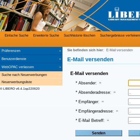
Einfache Suche
Erweiterte Suche
Suchhistorie löschen
Suchergebnisse verfeiner
Sie befinden sich hier
:
E-Mail versenden
Präferenzen
E-Mail versenden
Benutzerdienste
WebOPAC verlassen
E-Mail versenden
Suche nach Neuerwerbungen
Neuerwerbungsliste
* Absender:
© LIBERO v6.4.1sp220620
* Absenderadresse:
* Empfänger:
* Empfängeradresse:
* E-Mail Betreff: