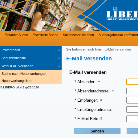
Einfache Suche
Erweiterte Suche
Suchhistorie löschen
Suchergebnisse verfeiner
Sie befinden sich hier
:
E-Mail versenden
Präferenzen
E-Mail versenden
Benutzerdienste
WebOPAC verlassen
E-Mail versenden
Suche nach Neuerwerbungen
Neuerwerbungsliste
* Absender:
© LIBERO v6.4.1sp220620
* Absenderadresse:
* Empfänger:
* Empfängeradresse:
* E-Mail Betreff: