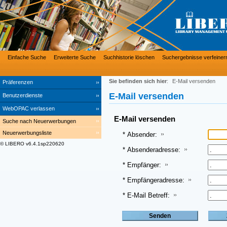
Einfache Suche
Erweiterte Suche
Suchhistorie löschen
Suchergebnisse verfeiner
Sie befinden sich hier
:
E-Mail versenden
Präferenzen
E-Mail versenden
Benutzerdienste
WebOPAC verlassen
E-Mail versenden
Suche nach Neuerwerbungen
Neuerwerbungsliste
* Absender:
© LIBERO v6.4.1sp220620
* Absenderadresse:
* Empfänger:
* Empfängeradresse:
* E-Mail Betreff: