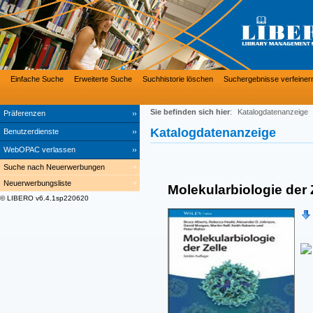
Einfache Suche
Erweiterte Suche
Suchhistorie löschen
Suchergebnisse verfeiner
Sie befinden sich hier
:
Katalogdatenanzeige
Präferenzen
Katalogdatenanzeige
Benutzerdienste
WebOPAC verlassen
Suche nach Neuerwerbungen
Neuerwerbungsliste
Molekularbiologie der 
© LIBERO v6.4.1sp220620