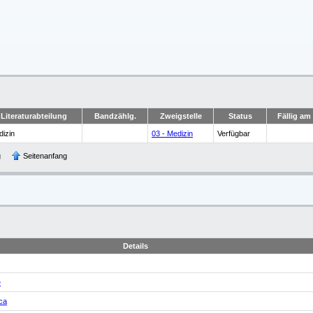
Literaturabteilung
Bandzählg.
Zweigstelle
Status
Fällig am
izin
03 - Medizin
Verfügbar
g
Seitenanfang
Details
e
ca