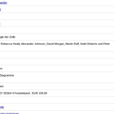
xander
d
h
gie der Zelle
, Rebecca Heald, Alexander Johnson, David Morgan, Martin Raff, Keith Roberts und Peter
ten
n, Diagramme
ben
27-35364-4 Festeinband : EUR 159.00
ogie
olekularbiologie