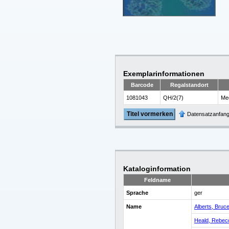
Exemplarinformationen
Barcode
Regalstandort
1081043
QH/2(7)
Med
Titel vormerken
Datensatzanfan
Kataloginformation
Feldname
Sprache
ger
Name
Alberts, Bruc
Heald, Rebec