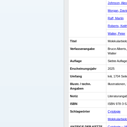
Johnson, Ale
Morgan, Davi
Raff, Martin
Roberts, Keit
Walter, Peter
Titel
Molekularbiolo
Verfasserangabe
Bruce Alberts
Walter
Auflage
Siebte Auflage
Erscheinungsjahr
2025
Umfang
lviii, 1704 Sei
Illustr. / techn.
Illustratione
Angaben
Notiz
Literaturanga
ISBN
ISBN 978-3-5
Schlagwörter
Cytologie
Molekularbiol
ANZEIGE DER KETTE
Cytologie -- M