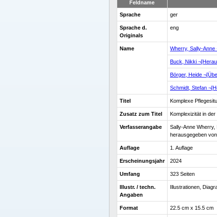
Feldname
Sprache
ger
Sprache d.
eng
Originals
Name
Wherry, Sally-Anne
Buck, Nikki ¬[Hera
Börger, Heide ¬[Übe
Schmidt, Stefan ¬[
Titel
Komplexe Pflegesit
Zusatz zum Titel
Komplexizität in de
Verfasserangabe
Sally-Anne Wherry,
herausgegeben von S
Auflage
1. Auflage
Erscheinungsjahr
2024
Umfang
323 Seiten
Illustr. / techn.
Illustrationen, Dia
Angaben
Format
22.5 cm x 15.5 cm