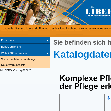
Einfache Suche
Erweiterte Suche
Suchhistorie löschen
Suchergebnisse verfeiner
Präferenzen
Sie befinden sich h
Benutzerdienste
Katalogdate
WebOPAC verlassen
Suche nach Neuerwerbungen
Neuerwerbungsliste
© LIBERO v6.4.1sp220620
Komplexe Pfle
der Pflege e