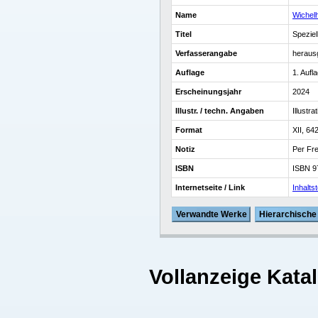
Name
Wichel
Titel
Spezie
Verfasserangabe
heraus
Auflage
1. Aufl
Erscheinungsjahr
2024
Illustr. / techn. Angaben
Illustr
Format
XII, 64
Notiz
Per Fre
ISBN
ISBN 9
Internetseite / Link
Inhalts
Verwandte Werke
Hierarchische
Vollanzeige Kata