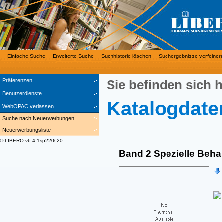
Einfache Suche
Erweiterte Suche
Suchhistorie löschen
Suchergebnisse verfeiner
Präferenzen
Sie befinden sich h
Benutzerdienste
Katalogdate
WebOPAC verlassen
Suche nach Neuerwerbungen
Neuerwerbungsliste
© LIBERO v6.4.1sp220620
Band 2 Spezielle Beh