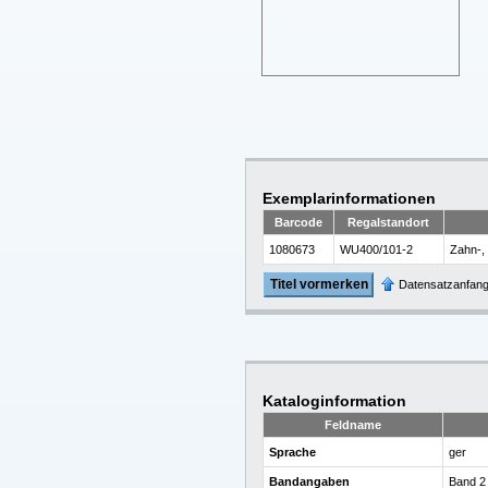
Exemplarinformationen
Barcode
Regalstandort
1080673
WU400/101-2
Zahn-,
Titel vormerken
Datensatzanfan
Kataloginformation
Feldname
Sprache
ger
Bandangaben
Band 2