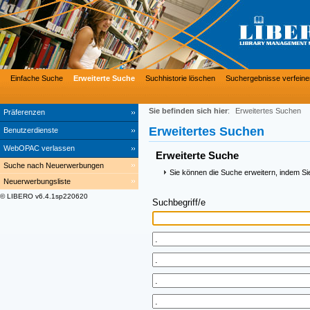
Einfache Suche
Erweiterte Suche
Suchhistorie löschen
Suchergebnisse verfeine
Sie befinden sich hier
:
Erweitertes Suchen
Präferenzen
Erweitertes Suchen
Benutzerdienste
WebOPAC verlassen
Erweiterte Suche
Suche nach Neuerwerbungen
Sie können die Suche erweitern, indem Si
Neuerwerbungsliste
© LIBERO v6.4.1sp220620
Suchbegriff/e