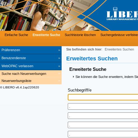
Einfache Suche
Erweiterte Suche
Suchhistorie löschen
Suchergebnisse verfeine
Sie befinden sich hier
:
Erweitertes Suchen
Präferenzen
Erweitertes Suchen
Benutzerdienste
WebOPAC verlassen
Erweiterte Suche
Suche nach Neuerwerbungen
Sie können die Suche erweitern, indem Si
Neuerwerbungsliste
© LIBERO v6.4.1sp220620
Suchbegriff/e