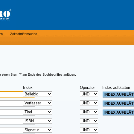
rn
Zeitschriftensuche
e einen Stern '*' am Ende des Suchbegriffes anfügen.
Index
Operator
Index aufblättern