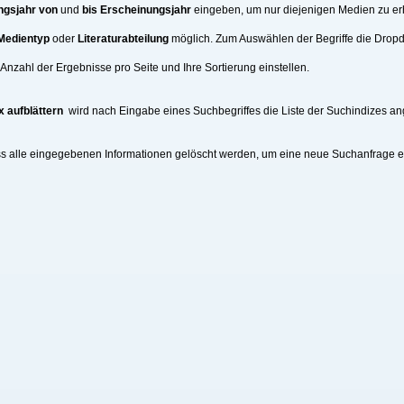
ngsjahr von
und
bis Erscheinungsjahr
eingeben, um nur diejenigen Medien zu erh
Medientyp
oder
Literaturabteilung
möglich. Zum Auswählen der Begriffe die Drop
nzahl der Ergebnisse pro Seite und Ihre Sortierung einstellen.
x aufblättern
wird nach Eingabe eines Suchbegriffes die Liste der Suchindizes an
ss alle eingegebenen Informationen gelöscht werden, um eine neue Suchanfrage 