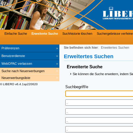
Einfache Suche
Erweiterte Suche
Suchhistorie löschen
Suchergebnisse verfeine
Sie befinden sich hier
:
Erweitertes Suchen
Präferenzen
Erweitertes Suchen
Benutzerdienste
WebOPAC verlassen
Erweiterte Suche
Suche nach Neuerwerbungen
Sie können die Suche erweitern, indem Si
Neuerwerbungsliste
© LIBERO v6.4.1sp220620
Suchbegriff/e