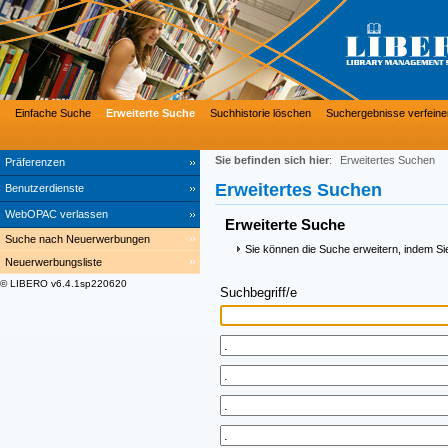
Einfache Suche
Erweiterte Suche
Suchhistorie löschen
Suchergebnisse verfeine
Sie befinden sich hier
:
Erweitertes Suchen
Präferenzen
Erweitertes Suchen
Benutzerdienste
WebOPAC verlassen
Erweiterte Suche
Suche nach Neuerwerbungen
Sie können die Suche erweitern, indem Si
Neuerwerbungsliste
© LIBERO v6.4.1sp220620
Suchbegriff/e