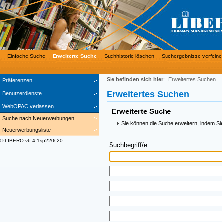
Einfache Suche
Erweiterte Suche
Suchhistorie löschen
Suchergebnisse verfeine
Sie befinden sich hier
:
Erweitertes Suchen
Präferenzen
Erweitertes Suchen
Benutzerdienste
WebOPAC verlassen
Erweiterte Suche
Suche nach Neuerwerbungen
Sie können die Suche erweitern, indem Si
Neuerwerbungsliste
© LIBERO v6.4.1sp220620
Suchbegriff/e