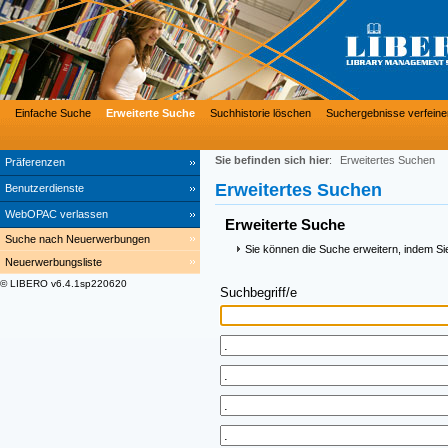
Einfache Suche
Erweiterte Suche
Suchhistorie löschen
Suchergebnisse verfeine
Sie befinden sich hier
:
Erweitertes Suchen
Präferenzen
Erweitertes Suchen
Benutzerdienste
WebOPAC verlassen
Erweiterte Suche
Suche nach Neuerwerbungen
Sie können die Suche erweitern, indem Si
Neuerwerbungsliste
© LIBERO v6.4.1sp220620
Suchbegriff/e