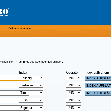
rn
Zeitschriftensuche
e einen Stern '*' am Ende des Suchbegriffes anfügen.
Index
Operator
Index aufblättern