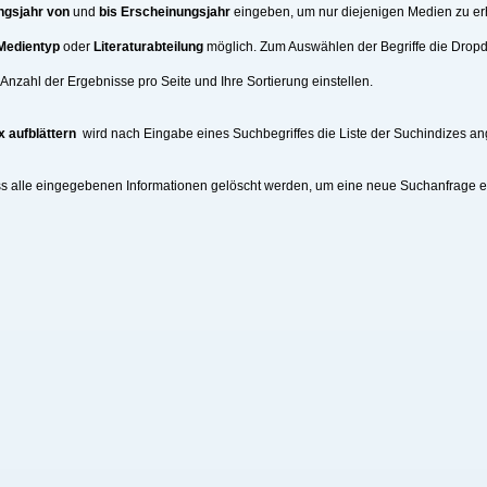
ngsjahr von
und
bis Erscheinungsjahr
eingeben, um nur diejenigen Medien zu erh
Medientyp
oder
Literaturabteilung
möglich. Zum Auswählen der Begriffe die Drop
nzahl der Ergebnisse pro Seite und Ihre Sortierung einstellen.
x aufblättern
wird nach Eingabe eines Suchbegriffes die Liste der Suchindizes an
ss alle eingegebenen Informationen gelöscht werden, um eine neue Suchanfrage 