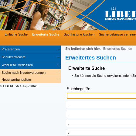
Einfache Suche
Erweiterte Suche
Suchhistorie löschen
Suchergebnisse verfeine
Sie befinden sich hier
:
Erweitertes Suchen
Präferenzen
Erweitertes Suchen
Benutzerdienste
WebOPAC verlassen
Erweiterte Suche
Suche nach Neuerwerbungen
Sie können die Suche erweitern, indem Si
Neuerwerbungsliste
© LIBERO v6.4.1sp220620
Suchbegriff/e