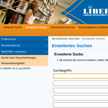
Einfache Suche
Erweiterte Suche
Suchhistorie löschen
Suchergebnisse verfeine
Sie befinden sich hier
:
Erweitertes Suchen
Präferenzen
Erweitertes Suchen
Benutzerdienste
WebOPAC verlassen
Erweiterte Suche
Suche nach Neuerwerbungen
Sie können die Suche erweitern, indem Si
Neuerwerbungsliste
© LIBERO v6.4.1sp220620
Suchbegriff/e