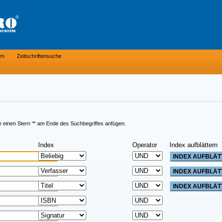
rn
Zeitschriftensuche
e einen Stern '*' am Ende des Suchbegriffes anfügen.
Index
Operator
Index aufblättern