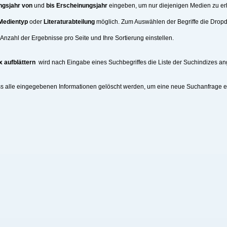
ngsjahr von
und
bis Erscheinungsjahr
eingeben, um nur diejenigen Medien zu erh
Medientyp
oder
Literaturabteilung
möglich. Zum Auswählen der Begriffe die Drop
nzahl der Ergebnisse pro Seite und Ihre Sortierung einstellen.
x aufblättern
wird nach Eingabe eines Suchbegriffes die Liste der Suchindizes an
ss alle eingegebenen Informationen gelöscht werden, um eine neue Suchanfrage 