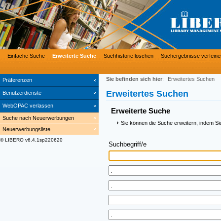
Einfache Suche
Erweiterte Suche
Suchhistorie löschen
Suchergebnisse verfeine
Sie befinden sich hier
:
Erweitertes Suchen
Präferenzen
Erweitertes Suchen
Benutzerdienste
WebOPAC verlassen
Erweiterte Suche
Suche nach Neuerwerbungen
Sie können die Suche erweitern, indem Si
Neuerwerbungsliste
© LIBERO v6.4.1sp220620
Suchbegriff/e