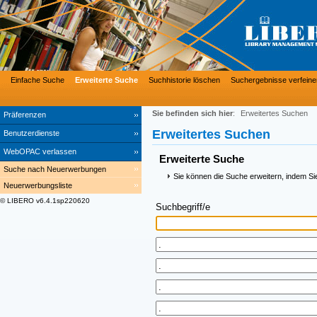
Einfache Suche
Erweiterte Suche
Suchhistorie löschen
Suchergebnisse verfeine
Sie befinden sich hier
:
Erweitertes Suchen
Präferenzen
Erweitertes Suchen
Benutzerdienste
WebOPAC verlassen
Erweiterte Suche
Suche nach Neuerwerbungen
Sie können die Suche erweitern, indem Si
Neuerwerbungsliste
© LIBERO v6.4.1sp220620
Suchbegriff/e