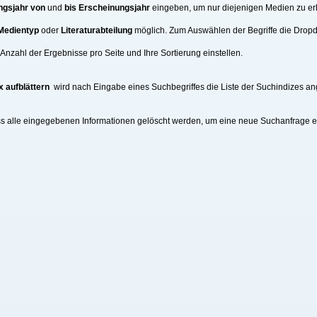
ngsjahr von
und
bis Erscheinungsjahr
eingeben, um nur diejenigen Medien zu erh
Medientyp
oder
Literaturabteilung
möglich. Zum Auswählen der Begriffe die Drop
nzahl der Ergebnisse pro Seite und Ihre Sortierung einstellen.
x aufblättern
wird nach Eingabe eines Suchbegriffes die Liste der Suchindizes an
ss alle eingegebenen Informationen gelöscht werden, um eine neue Suchanfrage 