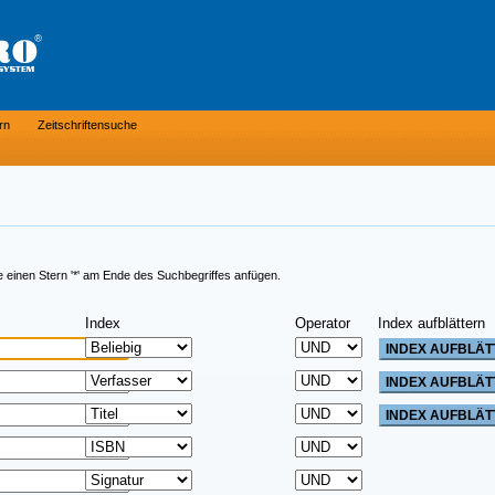
rn
Zeitschriftensuche
e einen Stern '*' am Ende des Suchbegriffes anfügen.
Index
Operator
Index aufblättern