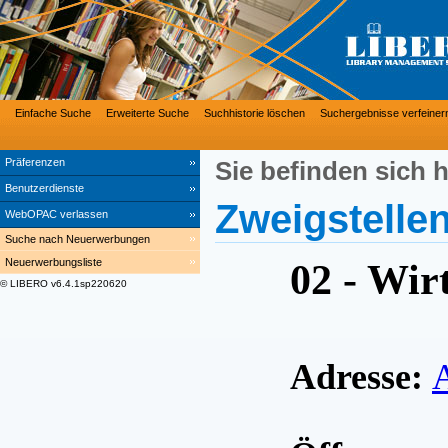
Einfache Suche
Erweiterte Suche
Suchhistorie löschen
Suchergebnisse verfeiner
Präferenzen
Sie befinden sich h
Benutzerdienste
Zweigstelle
WebOPAC verlassen
Suche nach Neuerwerbungen
Neuerwerbungsliste
02 - Wir
© LIBERO v6.4.1sp220620
Adresse:
A